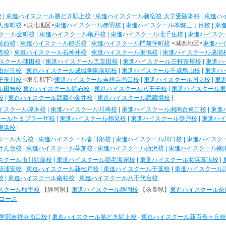
校
|
東進ハイスクール勝どき駅上校
|
東進ハイスクール新宿校 大学受験本科
|
東進ハ
人形町校
<城北地区>
東進ハイスクール赤羽校
|
東進ハイスクール本郷三丁目校
|
東
クール金町校
|
東進ハイスクール亀戸校
|
東進ハイスクール北千住校
|
東進ハイスク
葛西校
|
東進ハイスクール船堀校
|
東進ハイスクール門前仲町校
<城西地区>
東進ハ
寺校
|
東進ハイスクール石神井校
|
東進ハイスクール巣鴨校
|
東進ハイスクール成増
スクール蒲田校
|
東進ハイスクール五反田校
|
東進ハイスクール三軒茶屋校
|
東進ハ
由が丘校
|
東進ハイスクール成城学園前駅校
|
東進ハイスクール千歳烏山校
|
東進ハ
子玉川校
<東京都下>
東進ハイスクール吉祥寺南口校
|
東進ハイスクール国立校
|
東
ル田無校
東進ハイスクール調布校
|
東進ハイスクール八王子校
|
東進ハイスクール東
校
|
東進ハイスクール武蔵小金井校
|
東進ハイスクール武蔵境校
|
イスクール厚木校
|
東進ハイスクール川崎校
|
東進ハイスクール湘南台東口校
|
東進
クールたまプラーザ校
|
東進ハイスクール鶴見校
|
東進ハイスクール登戸校
|
東進ハイ
横浜校
|
クール大宮校
|
東進ハイスクール春日部校
|
東進ハイスクール川口校
|
東進ハイスク
げん台校
|
東進ハイスクール草加校
|
東進ハイスクール所沢校
|
東進ハイスクール南
スクール市川駅前校
|
東進ハイスクール稲毛海岸校
|
東進ハイスクール海浜幕張校
|
新浦安校
|
東進ハイスクール新松戸校
|
東進ハイスクール千葉校
|
東進ハイスクール
校
|
東進ハイスクール南柏校
|
東進ハイスクール八千代台校
スクール取手校
【静岡県】
東進ハイスクール静岡校
【奈良県】
東進ハイスクール奈
コース
学部吉祥寺南口校
|
東進ハイスクール勝どき駅上校
|
東進ハイスクール新百合ヶ丘校