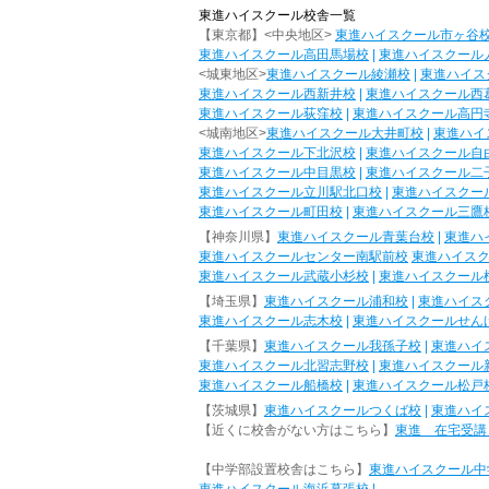
東進ハイスクール校舎一覧
【東京都】<中央地区>
東進ハイスクール市ヶ谷
東進ハイスクール高田馬場校
|
東進ハイスクール
<城東地区>
東進ハイスクール綾瀬校
|
東進ハイス
東進ハイスクール西新井校
|
東進ハイスクール西
東進ハイスクール荻窪校
|
東進ハイスクール高円
<城南地区>
東進ハイスクール大井町校
|
東進ハイ
東進ハイスクール下北沢校
|
東進ハイスクール自
東進ハイスクール中目黒校
|
東進ハイスクール二
東進ハイスクール立川駅北口校
|
東進ハイスクー
東進ハイスクール町田校
|
東進ハイスクール三鷹
【神奈川県】
東進ハイスクール青葉台校
|
東進ハ
東進ハイスクールセンター南駅前校
東進ハイス
東進ハイスクール武蔵小杉校
|
東進ハイスクール
【埼玉県】
東進ハイスクール浦和校
|
東進ハイス
東進ハイスクール志木校
|
東進ハイスクールせん
【千葉県】
東進ハイスクール我孫子校
|
東進ハイ
東進ハイスクール北習志野校
|
東進ハイスクール
東進ハイスクール船橋校
|
東進ハイスクール松戸
【茨城県】
東進ハイスクールつくば校
|
東進ハイ
【近くに校舎がない方はこちら】
東進 在宅受講
【中学部設置校舎はこちら】
東進ハイスクール中