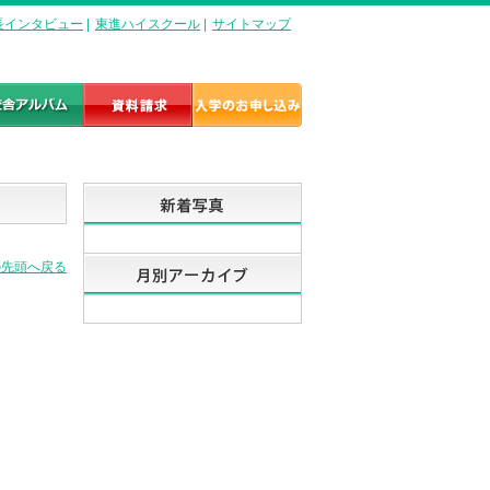
長インタビュー
|
東進ハイスクール
|
サイトマップ
新着写真
月別アーカイブ
の先頭へ戻る