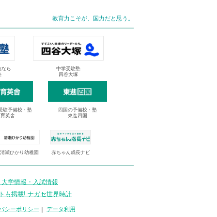
教育力こそが、国力だと思う。
抜なら
中学受験塾
塾
四谷大塚
受験予備校・塾
四国の予備校・塾
進育英舎
東進四国
清瀬ひかり幼稚園
赤ちゃん成長ナビ
 大学情報・入試情報
トも掲載! ナガセ世界時計
バシーポリシー
｜
データ利用