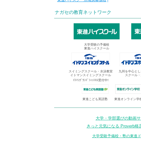
東進ハイスクール海浜幕張校
|
ナガセの教育ネットワーク
大学受験の予備校
東進ハイスクール
スイミングスクール・水泳教室
九州を中心とし
イトマンスイミングスクール
スクール・
ｲﾄﾏﾝｸﾞﾗﾝﾄﾞﾌｨｯﾄﾈｽ受付中!
東進オンライン学
東進こども英語塾
大学・学部選びの動画サイ
きっと元気になる Proverb格
大学受験予備校・塾の東進ド