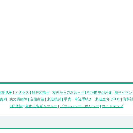
校TOP
|
アクセス
|
校舎の様子
|
校舎からのお知らせ
|
担任助手の紹介
|
校舎イベン
案内
|
実力講師陣
|
合格実績
|
東進模試
|
学費・申込手続き
|
東進生向けPOS
|
資料
1日体験
|
東進広告ギャラリー
|
プライバシー・ポリシー
|
サイトマップ