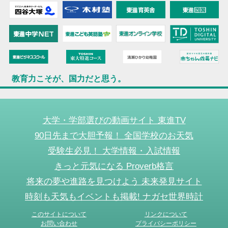
教育力こそが、国力だと思う。
大学・学部選びの動画サイト 東進TV
90日先まで大胆予報！ 全国学校のお天気
受験生必見！ 大学情報・入試情報
きっと元気になる Proverb格言
将来の夢や進路を見つけよう 未来発見サイト
時刻も天気もイベントも掲載! ナガセ世界時計
このサイトについて
リンクについて
お問い合わせ
プライバシーポリシー