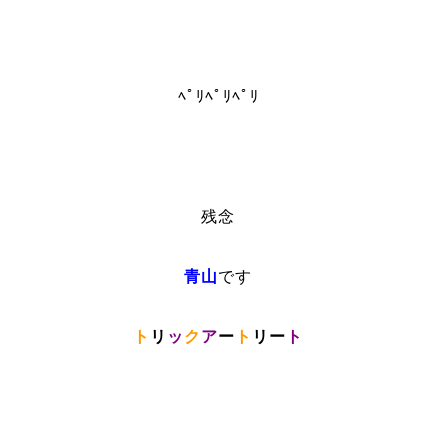
ﾍﾟﾘﾍﾟﾘﾍﾟﾘ
残念
青山
です
ト
リ
ッ
ク
ア
ー
ト
リー
ト