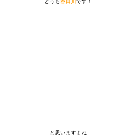
どうも
谷田川
です！
と思いますよね