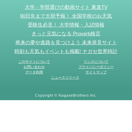
大学・学部選びの動画サイト 東進TV
90日先まで大胆予報！ 全国学校のお天気
受験生必見！ 大学情報・入試情報
きっと元気になる Proverb格言
将来の夢や進路を見つけよう 未来発見サイト
時刻も天気もイベントも掲載! ナガセ世界時計
このサイトについて
リンクについて
お問い合わせ
プライバシーポリシー
データ利用
サイトマップ
ニュースリリース
Copyright © NagaseBrothers Inc.