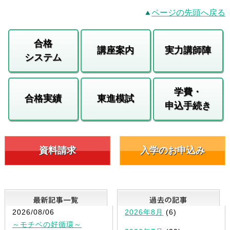
ページの先頭へ戻る
合格
講座案内
実力講師陣
システム
学費・
合格実績
東進模試
申込手続き
資料請求
入学のお申込み
最新記事一覧
2026/08/06
2026年8月
(6)
～モチベの好循環～