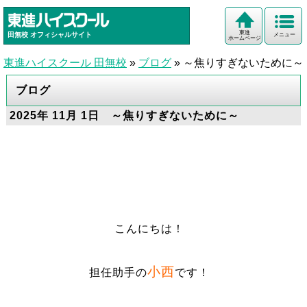
東進
田無校
オフィシャルサイト
メニュー
ホームページ
東進ハイスクール 田無校
»
ブログ
»
～焦りすぎないために～
ブログ
2025年 11月 1日 ～焦りすぎないために～
こんにちは！
小西
担任助手の
です！