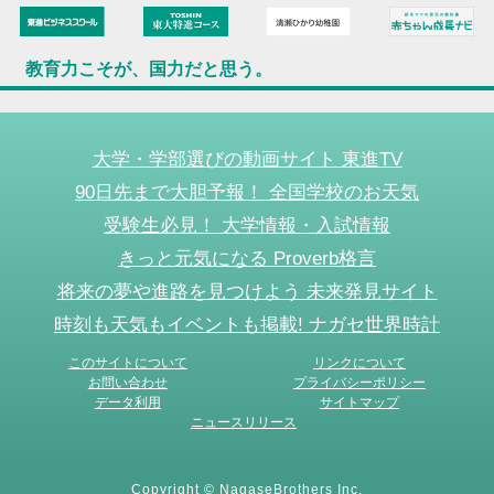
教育力こそが、国力だと思う。
大学・学部選びの動画サイト 東進TV
90日先まで大胆予報！ 全国学校のお天気
受験生必見！ 大学情報・入試情報
きっと元気になる Proverb格言
将来の夢や進路を見つけよう 未来発見サイト
時刻も天気もイベントも掲載! ナガセ世界時計
このサイトについて
リンクについて
お問い合わせ
プライバシーポリシー
データ利用
サイトマップ
ニュースリリース
Copyright © NagaseBrothers Inc.