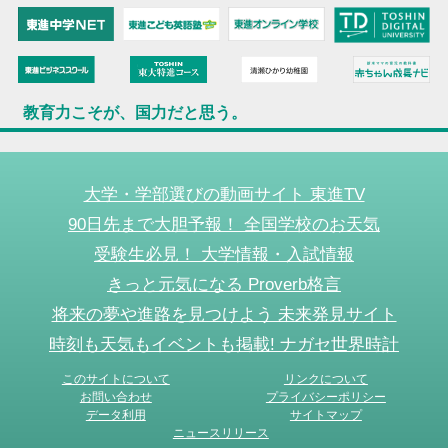
教育力こそが、国力だと思う。
大学・学部選びの動画サイト 東進TV
90日先まで大胆予報！ 全国学校のお天気
受験生必見！ 大学情報・入試情報
きっと元気になる Proverb格言
将来の夢や進路を見つけよう 未来発見サイト
時刻も天気もイベントも掲載! ナガセ世界時計
このサイトについて
リンクについて
お問い合わせ
プライバシーポリシー
データ利用
サイトマップ
ニュースリリース