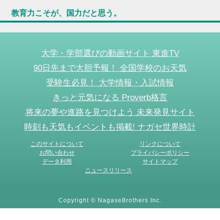
教育力こそが、国力だと思う。
大学・学部選びの動画サイト 東進TV
90日先まで大胆予報！ 全国学校のお天気
受験生必見！ 大学情報・入試情報
きっと元気になる Proverb格言
将来の夢や進路を見つけよう 未来発見サイト
時刻も天気もイベントも掲載! ナガセ世界時計
このサイトについて
リンクについて
お問い合わせ
プライバシーポリシー
データ利用
サイトマップ
ニュースリリース
Copyright © NagaseBrothers Inc.