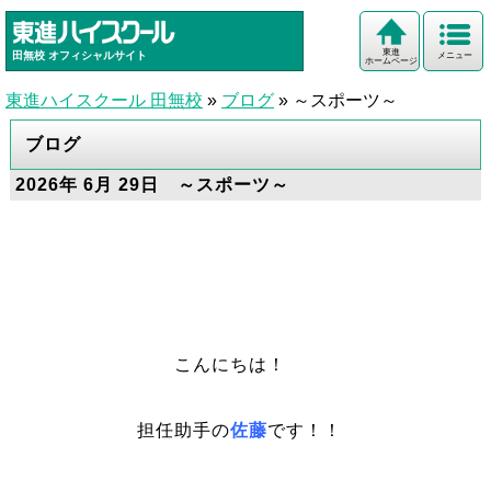
東進
田無校
オフィシャルサイト
メニュー
ホームページ
東進ハイスクール 田無校
»
ブログ
»
～スポーツ～
ブログ
2026年 6月 29日 ～スポーツ～
こんにちは！
担任助手の
佐藤
です！！